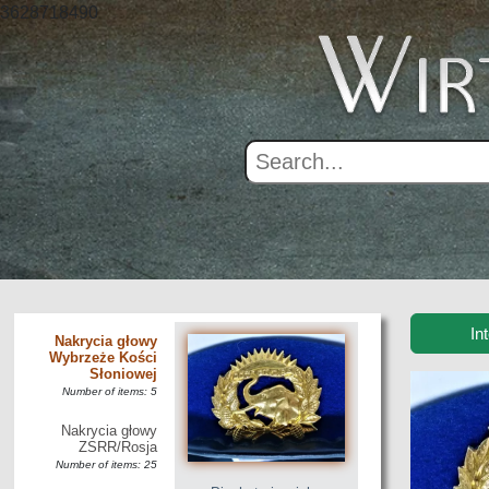
3628718490
Number of items: 6
Nakrycia głowy
Węgry
Number of items: 16
Nakrycia głowy
Wielka Brytania
Number of items: 103
Nakrycia głowy
Wietnam
Number of items: 1
Nakrycia głowy
Włochy
Number of items: 20
In
Nakrycia głowy
Wybrzeże Kości
Słoniowej
Number of items: 5
Nakrycia głowy
ZSRR/Rosja
Number of items: 25