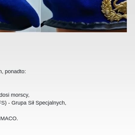
h, ponadto:
dosi morscy,
S) - Grupa Sił Specjalnych,
FUMACO.
ja, Belgia, Holandia, Polska (AT), byłe kolonie