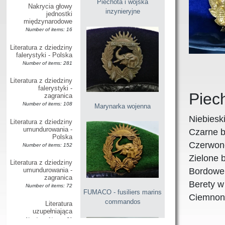
Piechota i wojska
Nakrycia głowy
inzynieryjne
jednostki
międzynarodowe
Number of items: 16
Literatura z dziedziny
falerystyki - Polska
Number of items: 281
Literatura z dziedziny
falerystyki -
Piech
zagranica
Number of items: 108
Marynarka wojenna
Niebiesk
Literatura z dziedziny
umundurowania -
Czarne be
Polska
Czerwone
Number of items: 152
Zielone 
Literatura z dziedziny
umundurowania -
Bordowe 
zagranica
Berety w
Number of items: 72
FUMACO - fusiliers marins
Ciemnoni
commandos
Literatura
uzupełniająca
Beret tł
Number of items: 61