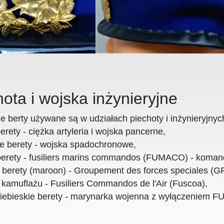
ota i wojska inżynieryjne
ie berty używane są w udziałach piechoty i inżynieryjnyc
rety - ciężka artyleria i wojska pancerne,
 berety - wojska spadochronowe,
berety - fusiliers marins commandos (FUMACO) - koman
berety (maroon) - Groupement des forces speciales (GF
 kamuflażu - Fusiliers Commandos de l'Air (Fuscoa),
ebieskie berety - marynarka wojenna z wyłączeniem 
oczony Plein Ciel używany w wielu krajach jak Franc