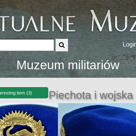
Logi
Muzeum militariów
Piechota i wojska 
teresting item (3)