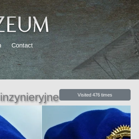
n
Contact
inzynieryjne
Visited 476 times