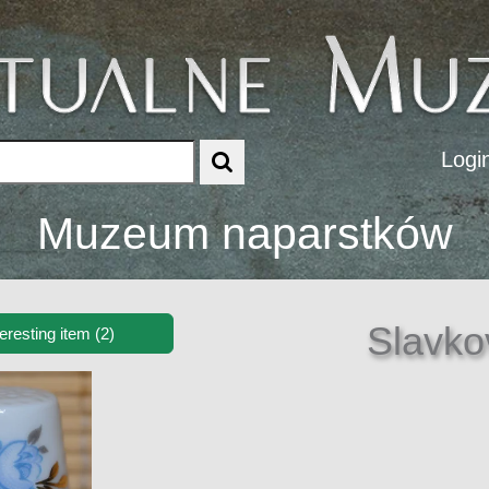
Logi
Muzeum naparstków
Slavko
teresting item (2)