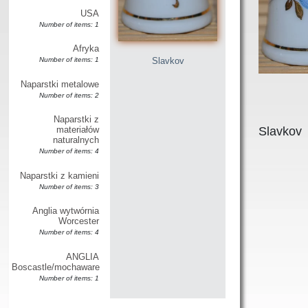
USA
Number of items: 1
Afryka
Slavkov
Number of items: 1
Naparstki metalowe
Number of items: 2
Naparstki z
materiałów
Slavkov
naturalnych
Number of items: 4
Naparstki z kamieni
Number of items: 3
Anglia wytwórnia
Worcester
Number of items: 4
ANGLIA
Boscastle/mochaware
Number of items: 1
ANGLIA wytwórnia