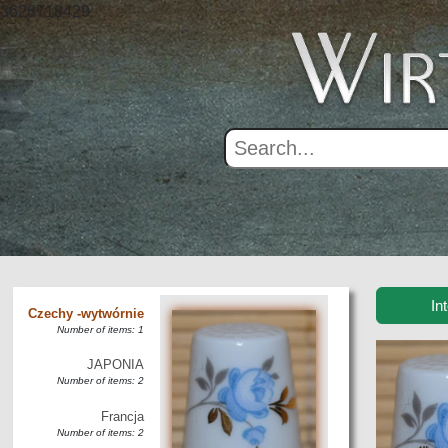
Number of items: 1
3628718429
Naparstki głowy
Number of items: 4
Naparstki świąteczne
Number of items: 1
Naparstki szklane i
kryształowe
Number of items: 5
Holandia
Number of items: 1
Ukraina , Rosja
Number of items: 8
In
Czechy -wytwórnie
Number of items: 1
JAPONIA
Number of items: 2
Francja
Number of items: 2