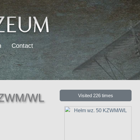
n
Contact
 KZWM/WL
Visited 226 times