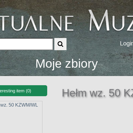
Logi
Moje zbiory
Hełm wz. 50
teresting item (0)