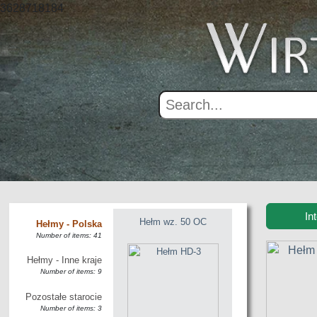
3628718184
In
Hełm wz. 50 OC
Hełmy - Polska
Number of items: 41
Hełmy - Inne kraje
Number of items: 9
Pozostałe starocie
Number of items: 3